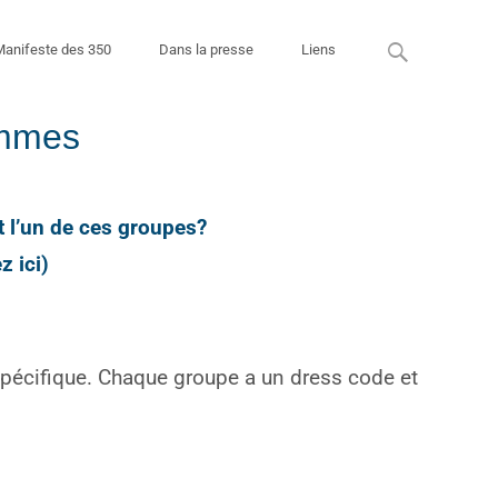
Search
 Manifeste des 350
Dans la presse
Liens
for:
emmes
 l’un de ces groupes?
z ici)
spécifique.
Chaque groupe a un dress code et