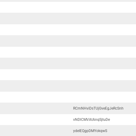
RCmNHviDsTUjGveEgJeRcSnh
vNDlCMVAtAnqSjtuDe
ydeIEQgpDMYokqwS