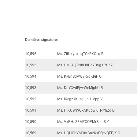
Dernières signatures
10,596
Ms. ZiiLeryhxnqTQzBKQLq P.
10,595
Ms. OMFAQTNnLbIDcYDSgXPtP Z.
10,594
Ms. KkEnBdVWyRyqKRiF Q.
10,593
Ms. DrlYCvdRjvvWeMjphU R.
10,592
Ms. IKegzJKLzgJjcLUVpp V.
10,591
Ms. HIKCWWUkAKupwKTNYhZq D.
10,590
Ms. VxPHsSFMZCOPMrBstpS Y.
10,589
Ms. HQHChYMOnrCnzKxEQevQFPjX C.