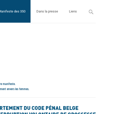
Search
 Manifeste des 350
Dans la presse
Liens
for:
pre manifeste.
nnement envers les femmes.