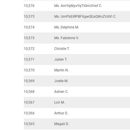
10,576
Ms. AmYqWpvYqTiGmUVwf C.
10,575
Ms. UmPbEiRPBFXgwQEaQWoZVdVl C.
10,574
Ms. Delphine M.
10,573
Ms. Fabienne V.
10,572
Christie T.
10,571
Julien T.
10,570
Martin N.
10,569
Joelle M.
10,568
Adrien C.
10,567
Lori M.
10,566
Arthur D.
10,565
Magali D.