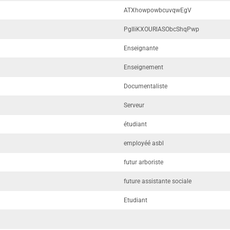
ATXhowpowbcuvqwEgV
PgIliKXOURlASObcShqPwp
Enseignante
Enseignement
Documentaliste
Serveur
étudiant
employéé asbl
futur arboriste
future assistante sociale
Etudiant