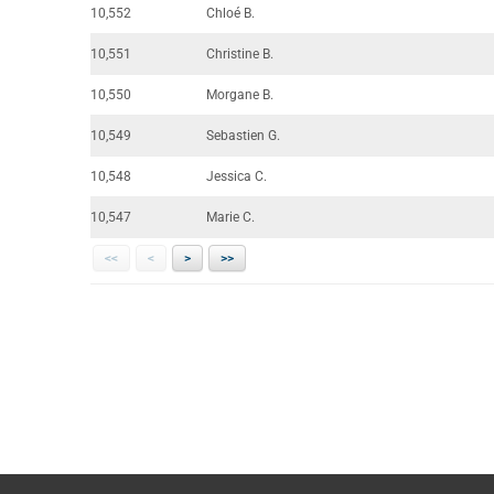
10,552
Chloé B.
10,551
Christine B.
10,550
Morgane B.
10,549
Sebastien G.
10,548
Jessica C.
10,547
Marie C.
<<
<
>
>>