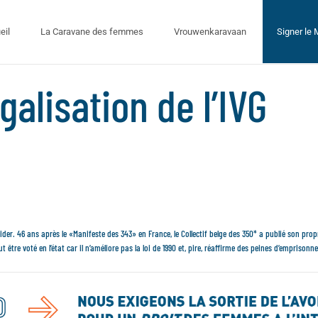
eil
La Caravane des femmes
Vrouwenkaravaan
Signer le
galisation de l’IVG
cider. 46 ans après le «Manifeste des 343» en France, le Collectif belge des 350* a publié son pro
 être voté en l’état car il n’améliore pas la loi de 1990 et, pire, réaffirme des peines d’empriso