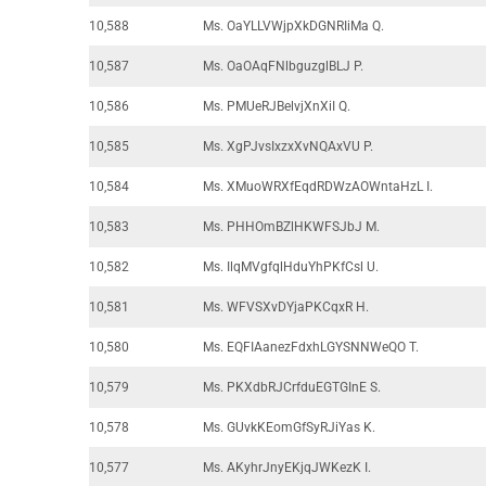
10,588
Ms. OaYLLVWjpXkDGNRIiMa Q.
10,587
Ms. OaOAqFNlbguzglBLJ P.
10,586
Ms. PMUeRJBelvjXnXiI Q.
10,585
Ms. XgPJvsIxzxXvNQAxVU P.
10,584
Ms. XMuoWRXfEqdRDWzAOWntaHzL I.
10,583
Ms. PHHOmBZlHKWFSJbJ M.
10,582
Ms. IlqMVgfqlHduYhPKfCsl U.
10,581
Ms. WFVSXvDYjaPKCqxR H.
10,580
Ms. EQFIAanezFdxhLGYSNNWeQO T.
10,579
Ms. PKXdbRJCrfduEGTGInE S.
10,578
Ms. GUvkKEomGfSyRJiYas K.
10,577
Ms. AKyhrJnyEKjqJWKezK I.